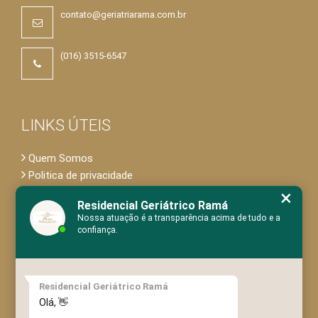
contato@geriatriarama.com.br
(016) 3515-6547
LINKS ÚTEIS
Quem Somos
Politica de privacidade
×
Residencial Geriátrico Ramá
Nossa atuação é a transparência acima de tudo e a
confiança.
NOSSOS CANAIS
Residencial Geriátrico Ramá
Olá, 👋