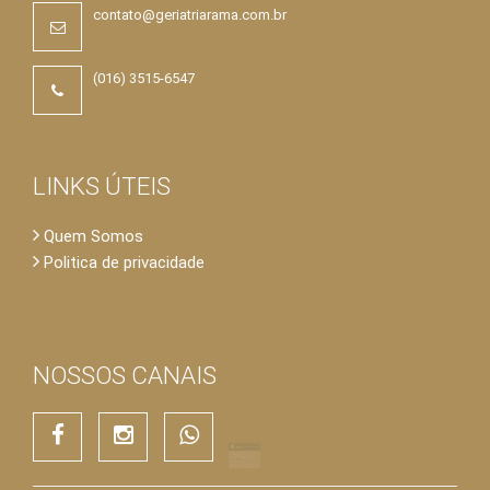
contato@geriatriarama.com.br
(016) 3515-6547
LINKS ÚTEIS
Quem Somos
Politica de privacidade
×
NOSSOS CANAIS
Residencial Geriátrico Ramá
Nossa atuação é a transparência acima de tudo e a
confiança.
Residencial Geriátrico Ramá
Olá, 👋
Estamos online!