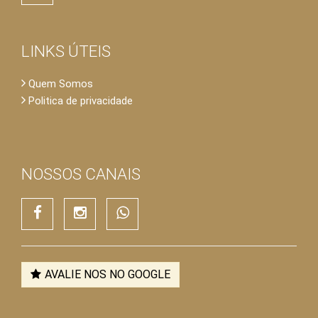
LINKS ÚTEIS
Quem Somos
Politica de privacidade
NOSSOS CANAIS
Nossa atuação é a transparência acima de tudo e a confiança.
AVALIE NOS NO GOOGLE