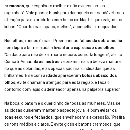
cremosos
, que espalham melhor e não evidenciam as
ruguinhas”. Vale passar
blush
para dar aquela cor saudável, mas
atenção para os produtos com brilho cintilante, que realçam as
linhas. “Quanto mais opaco, melhor”, aconselha o maquiador.
Nos
olhos
, menos é mais. Preencher as
falhas da sobrancelha
com
lápis
é bom e ajuda a
levantar a expressão dos olhos
.
“Cuidado para não deixar muito escuro, como tatuagem”, alerta
Consati. As
sombras neutras
valorizam mais a beleza madura
do que as coloridas, e as opacas são mais indicadas que as
brilhantes. E se com a
idade
apareceram
bolsas abaixo dos
olhos
, evite chamar a atenção para esta região, e faça o
contorno com lápis ou delineador apenas na pálpebra superior.
Na boca, o
batom
é o queridinho de todas as mulheres. Mas se
as idosas quiserem manter o aspecto jovial, é bom
evitar os
tons escuros e fechados
, que envelhecem a expressão. “Prefira
os tons médios e claros. E evite gloss e batons cremosos, que