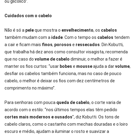
ou glicólico”.
Cuidados com o cabelo
Não é só a
pele
que mostra o
envelhecimento
, os
cabelos
também mudam com a
idade
. Com o tempo os
cabelos
tendem
a cair e ficam mais
finos
,
porosos
e
ressecados
. Din Kobutti,
que trabalha há dez anos como consultor visagista, recomenda
que no caso do
volume de cabelo
diminuir, o melhor a fazer é
manter os fios curtos: “usar
bobes
e
mousse
ajuda a dar
volume
,
desfiar os cabelos também funciona, mas no caso de pouco
cabelo, o melhor é deixar os fios com dez centímetros de
comprimento no máximo”.
Para senhoras com pouca
queda de cabelo
, o corte varia de
acordo com o estilo: “nos últimos tempos elas têm pedido
cortes mais modernos e ousados
”, diz Kobutti. Os tons de
cabelo claros, como o castanho com mechas douradas e o loiro
escuro e médio, ajudam a iluminar o rosto e suavizar a