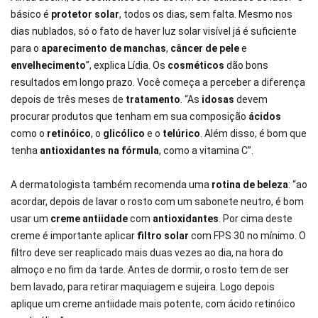
básico é
protetor solar
, todos os dias, sem falta. Mesmo nos
dias nublados, só o fato de haver luz solar visível já é suficiente
para o
aparecimento de manchas
,
câncer de pele
e
envelhecimento
”, explica Lídia. Os
cosméticos
dão bons
resultados em longo prazo. Você começa a perceber a diferença
depois de três meses de
tratamento
. “As
idosas
devem
procurar produtos que tenham em sua composição
ácidos
como o
retinóico
, o
glicólico
e o
telúrico
. Além disso, é bom que
tenha
antioxidantes na fórmula
, como a vitamina C”.
A dermatologista também recomenda uma
rotina de beleza
: “ao
acordar, depois de lavar o rosto com um sabonete neutro, é bom
usar um
creme antiidade
com
antioxidantes
. Por cima deste
creme é importante aplicar
filtro solar
com FPS 30 no mínimo. O
filtro deve ser reaplicado mais duas vezes ao dia, na hora do
almoço e no fim da tarde. Antes de dormir, o rosto tem de ser
bem lavado, para retirar maquiagem e sujeira. Logo depois
aplique um creme antiidade mais potente, com ácido retinóico