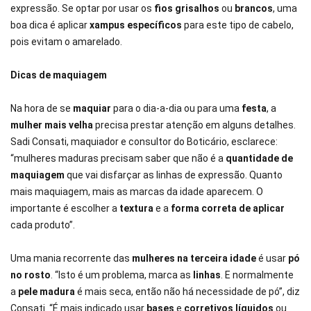
expressão. Se optar por usar os
fios grisalhos
ou
brancos
, uma
boa dica é aplicar
xampus específicos
para este tipo de cabelo,
pois evitam o amarelado.
Dicas de maquiagem
Na hora de se
maquiar
para o dia-a-dia ou para uma
festa
, a
mulher mais velha
precisa prestar atenção em alguns detalhes.
Sadi Consati, maquiador e consultor do Boticário, esclarece:
“mulheres maduras precisam saber que não é a
quantidade de
maquiagem
que vai disfarçar as linhas de expressão. Quanto
mais maquiagem, mais as marcas da idade aparecem. O
importante é escolher a
textura
e a
forma correta de aplicar
cada produto”.
Uma mania recorrente das
mulheres na terceira idade
é usar
pó
no rosto
. “Isto é um problema, marca as
linhas
. E normalmente
a
pele madura
é mais seca, então não há necessidade de pó”, diz
Consati. “É mais indicado usar
bases
e
corretivos líquidos
ou