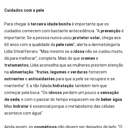
Cuidados com a pele
Para chegar à
terceira idade bonita
é importante que os
cuidados comecem com bastante antecedência. “A
prevenção
é
importante. Se a pessoa nunca usou
protetor solar
, chega aos
60 anos com a qualidade da
pele ruim
”, alerta a dermatologista
Lídia Stival Ferraro. “Mas mesmo se a
idosa
não se cuidou muito,
dá para melhorar”, completa. Mais do que
cremes
e
tratamentos
, Lídia aconselha que as mulheres prestem atenção
na
alimentação
: “
frutas
,
legumes
e
verduras
fornecem
nutrientes
e
antioxidantes
para que a pele se recupere e se
mantenha”. E a tão falada
hidratação
também tem que
começar pela boca. “Os
idosos
perdem um pouco a
sensação
de sede
, e com o passar do tempo esquecem-se de
beber água
.
Mas
hidratar
é essencial porque o metabolismo das células
acontece com água”.
Ainda assim, os
cosméticos
não devem ser deixados de lado. “O