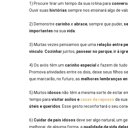
1) Procure tirar um tempo da sua rotina para
convers
Ouvir suas
histórias
sempre nos ensinará algo de valo
2) Demonstre
carinho
e
abrace
, sempre que puder,
se
importantes
na sua
vida
.
3) Muitas vezes pensamos que uma
relação entre p
vínculo
.
Cozinhar
juntos,
passear no parque
,
ir à igr
4) Os avós têm um
carinho especial
e fazem de tudo 
Promova atividades entre os dois, deixe seus filhos 
que marcarão, no futuro, as
melhores lembranças ent
5) Muitos
idosos
não têm a mesma sorte de estar 
tempo para
visitar asilos e
casas de repouso
da sua
úteis e queridos
. Esse gesto reconfortará o seu cora
6)
Cuidar de pais idosos
deve ser algo natural, um g
melhorar, de alguma forma, a
qualidade de vida dela