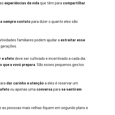
 as
experiências de vida
que têm para
compartilhar
.
a sempre contato
para dizer o quanto eles são
tividades familiares podem ajudar a
estreitar esse
 gerações.
 e afeto
deve ser cultivado e incentivado a cada dia.
s que a vovó prepara
. São esses pequenos gestos
para
dar carinho e atenção
a eles é reservar um
afeto
ou apenas uma
conversa
para
se sentirem
as pessoas mais velhas fiquem em segundo plano e