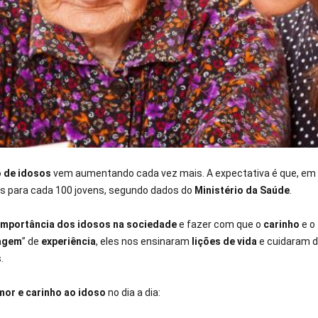
 de idosos
vem aumentando cada vez mais. A expectativa é que, em 
os para cada 100 jovens, segundo dados do
Ministério da Saúde
.
importância dos idosos na sociedade
e fazer com que o
carinho
e o
agem
” de
experiência
, eles nos ensinaram
lições de vida
e cuidaram d
.
or e carinho ao idoso
no dia a dia: