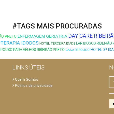
#TAGS MAIS PROCURADAS
DAY CARE RIBEIR
ENFERMAGEM GERIATRIA
RÃO PRETO
OTERAPIA IDODOS
LAR IDOSOS RIBEIRÃO
HOTEL TERCEIRA IDADE
HOTEL 3ª ID
EPOUSO PARA VELHOS RIBEIRÃO PRETO
CASA REPOUSO
LINKS ÚTEIS
N
Quem Somos
a
Rua Marechal Deodoro, 1960 / Alto da Boa Vista
Rua
Politica de privacidade
Ribeirão Preto - SP
Ribe
contato@geriatriarama.com.br
con
(016) 3515-6547
(01