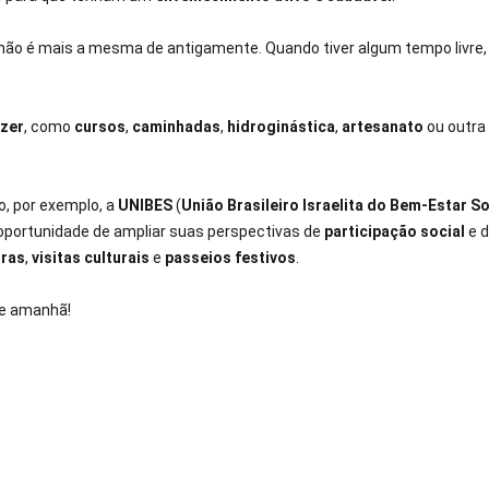
 não é mais a mesma de antigamente. Quando tiver algum tempo livre
azer
, como
cursos
,
caminhadas
,
hidroginástica
,
artesanato
ou outra
o, por exemplo, a
UNIBES
(
União Brasileiro Israelita do Bem-Estar So
 oportunidade de ampliar suas perspectivas de
participação social
e 
tras
,
visitas culturais
e
passeios festivos
.
e amanhã!