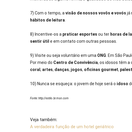
7) Com o tempo, a
visão de nossos vovôs e vovós
já
hábitos de leitura
.
8) Incentive-os a
praticar esportes
ou ter
horas de l
sentir útil
e em contato com outras pessoas.
9) Visite ou seja voluntário em uma
ONG
. Em São Paul
Por meio do
Centro de Convivência
, os idosos têm a
coral
,
artes
,
danças
,
jogos
,
oficinas gourmet
,
pales
10) Nunca se esqueça: o jovem de hoje será o
idoso
d
Fonte: http://estilo.br.msn.com
Veja também:
A verdadeira função de um hotel geriátrico