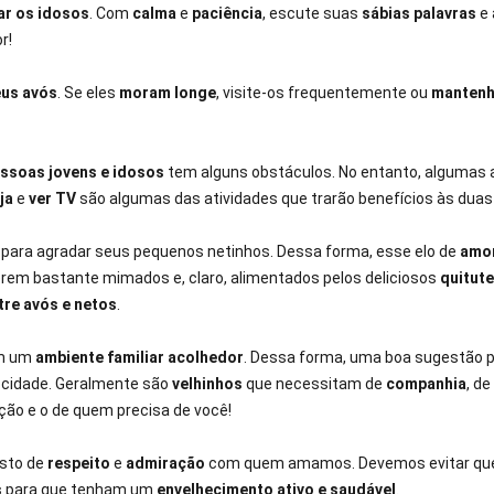
ar os idosos
. Com
calma
e
paciência
, escute suas
sábias palavras
e
r!
us avós
. Se eles
moram longe
, visite-os frequentemente ou
mantenh
essoas jovens e idosos
tem alguns obstáculos. No entanto, algumas a
eja
e
ver TV
são algumas das atividades que trarão benefícios às duas
para agradar seus pequenos netinhos. Dessa forma, esse elo de
amor
serem bastante mimados e, claro, alimentados pelos deliciosos
quitute
re avós e netos
.
em um
ambiente familiar acolhedor
. Dessa forma, uma boa sugestão 
 cidade. Geralmente são
velhinhos
que necessitam de
companhia
, de
ção e o de quem precisa de você!
esto de
respeito
e
admiração
com quem amamos. Devemos evitar que 
s
para que tenham um
envelhecimento ativo e saudável
.