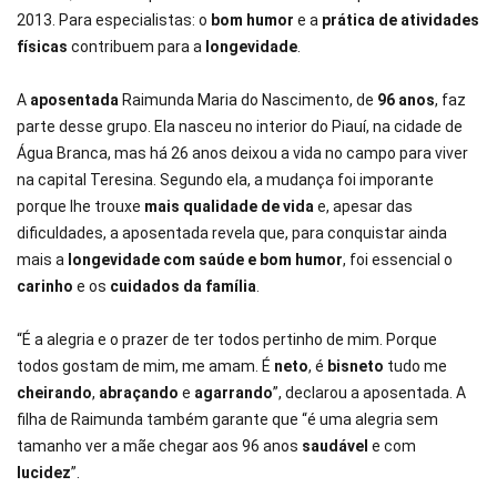
2013. Para especialistas: o
bom humor
e a
prática de atividades
físicas
contribuem para a
longevidade
.
A
aposentada
Raimunda Maria do Nascimento, de
96 anos
, faz
parte desse grupo. Ela nasceu no interior do Piauí, na cidade de
Água Branca, mas há 26 anos deixou a vida no campo para viver
na capital Teresina. Segundo ela, a mudança foi imporante
porque lhe trouxe
mais qualidade de vida
e, apesar das
dificuldades, a aposentada revela que, para conquistar ainda
mais a
longevidade com saúde e bom humor
, foi essencial o
carinho
e os
cuidados da família
.
“É a alegria e o prazer de ter todos pertinho de mim. Porque
todos gostam de mim, me amam. É
neto
, é
bisneto
tudo me
cheirando
,
abraçando
e
agarrando
”, declarou a aposentada. A
filha de Raimunda também garante que “é uma alegria sem
tamanho ver a mãe chegar aos 96 anos
saudável
e com
lucidez
”.