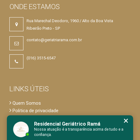
ONDE ESTAMOS
Rua Marechal Deodoro, 1960 / Alto da Boa Vista
Ribeirão Preto - SP
contato@geriatriarama.com.br
(016) 3515-6547
LINKS ÚTEIS
Quem Somos
Politica de privacidade
×
Residencial Geriátrico Ramá
Nossa atuação é a transparência acima de tudo e a
confiança.