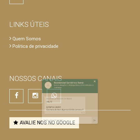
LINKS ÚTEIS
Quem Somos
Politica de privacidade
×
Residencial Geriátrico Ramá
Nossa atuação é a transparência acima de tudo e a
confiança.
NOSSOS CANAIS
Residencial Geriátrico Ramá
Olá, 👋
Estamos online!
Gostaria de tirar alguma dúvida conosco?
AVALIE NOS NO GOOGLE
1:10