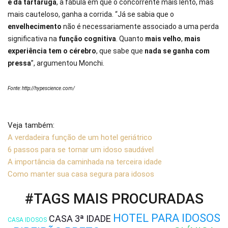
e da tartaruga
, a fábula em que o concorrente mais lento, mas
mais cauteloso, ganha a corrida. “Já se sabia que o
envelhecimento
não é necessariamente associado a uma perda
significativa na
função cognitiva
. Quanto
mais velho
,
mais
experiência tem o
cérebro
, que sabe que
nada se ganha com
pressa
”, argumentou Monchi.
Fonte:
http://hypescience.com/
Veja também:
A verdadeira função de um hotel geriátrico
6 passos para se tornar um idoso saudável
A importância da caminhada na terceira idade
Como manter sua casa segura para idosos
#TAGS MAIS PROCURADAS
HOTEL PARA IDOSOS
CASA 3ª IDADE
CASA IDOSOS