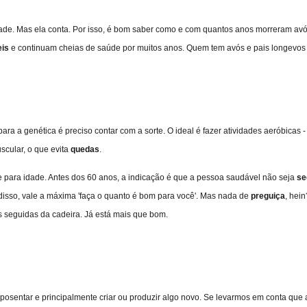
de. Mas ela conta. Por isso, é bom saber como e com quantos anos morreram avós,
is
e continuam cheias de saúde por muitos anos.
Quem tem avós e pais longevos 
ra a genética é preciso contar com a sorte. O ideal é fazer atividades aeróbicas
scular, o que evita
quedas
.
de para idade. Antes dos 60 anos, a indicação é que a pessoa saudável não seja
se
isso, vale a máxima 'faça o quanto é bom para você'. Mas nada de
preguiça
, hei
s seguidas da cadeira. Já está mais que bom.
posentar e principalmente criar ou produzir algo novo. Se levarmos em conta que