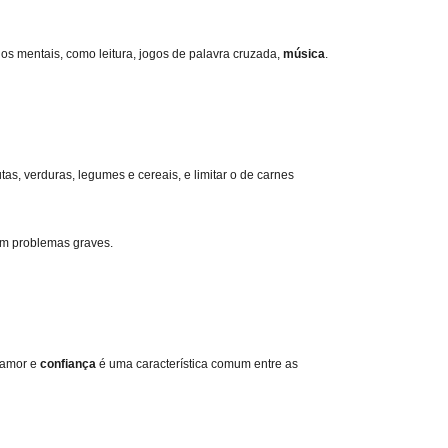
ios mentais, como leitura, jogos de palavra cruzada,
música
.
utas, verduras, legumes e cereais, e limitar o de carnes
em problemas graves.
 amor e
confiança
é uma característica comum entre as