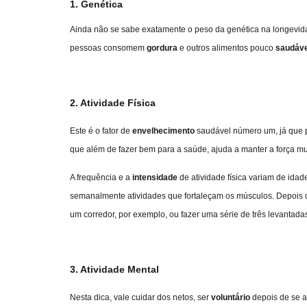
1. Genética
Ainda não se sabe exatamente o peso da genética na longevida
pessoas consomem
gordura
e outros alimentos pouco
saudáve
2. Atividade Física
Este é o fator de
envelhecimento
saudável número um, já que pa
que além de fazer bem para a saúde, ajuda a manter a força mu
A frequência e a
intensidade
de atividade física variam de ida
semanalmente atividades que fortaleçam os músculos. Depois d
um corredor, por exemplo, ou fazer uma série de três levantada
3. Atividade Mental
Nesta dica, vale cuidar dos netos, ser
voluntário
depois de se a