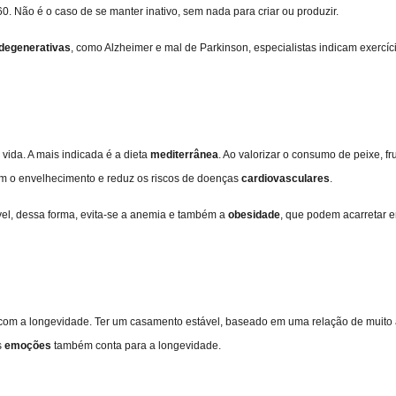
0. Não é o caso de se manter inativo, sem nada para criar ou produzir.
degenerativas
, como Alzheimer e mal de Parkinson, especialistas indicam exercíc
vida. A mais indicada é a dieta
mediterrânea
. Ao valorizar o consumo de peixe, fr
 com o envelhecimento e reduz os riscos de doenças
cardiovasculares
.
el, dessa forma, evita-se a anemia e também a
obesidade
, que podem acarretar 
com a longevidade. Ter um casamento estável, baseado em uma relação de muito
s
emoções
também conta para a longevidade.