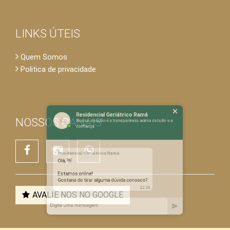
LINKS ÚTEIS
Quem Somos
Politica de privacidade
×
Residencial Geriátrico Ramá
Nossa atuação é a transparência acima de tudo e a
confiança.
NOSSOS CANAIS
Residencial Geriátrico Ramá
Olá, 👋
Estamos online!
Gostaria de tirar alguma dúvida conosco?
AVALIE NOS NO GOOGLE
22:35