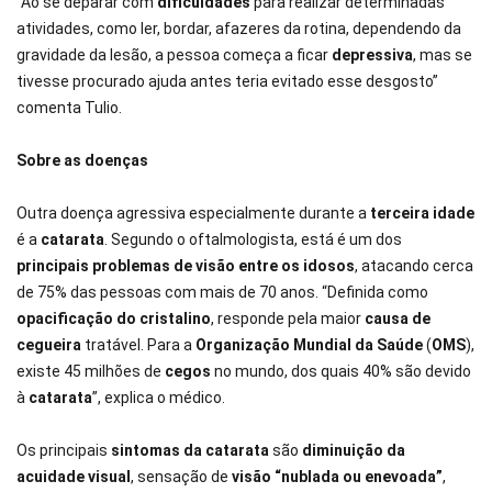
"Ao se deparar com
dificuldades
para realizar determinadas
atividades, como ler, bordar, afazeres da rotina, dependendo da
gravidade da lesão, a pessoa começa a ficar
depressiva
, mas se
tivesse procurado ajuda antes teria evitado esse desgosto”
comenta Tulio.
Sobre as doenças
Outra doença agressiva especialmente durante a
terceira idade
é a
catarata
. Segundo o oftalmologista, está é um dos
principais problemas de visão entre os idosos
, atacando cerca
de 75% das pessoas com mais de 70 anos. “Definida como
opacificação do cristalino
, responde pela maior
causa de
cegueira
tratável. Para a
Organização Mundial da Saúde
(
OMS
),
existe 45 milhões de
cegos
no mundo, dos quais 40% são devido
à
catarata
”, explica o médico.
Os principais
sintomas da catarata
são
diminuição da
acuidade visual
, sensação de
visão “nublada ou enevoada”
,