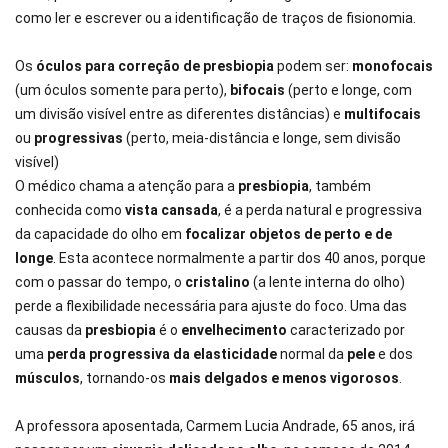
como ler e escrever ou a identificação de traços de fisionomia.
Os
óculos para correção de presbiopia
podem ser:
monofocais
(um óculos somente para perto),
bifocais
(perto e longe, com
um divisão visível entre as diferentes distâncias) e
multifocais
ou
progressivas
(perto, meia-distância e longe, sem divisão
visível)
O médico chama a atenção para a
presbiopia
, também
conhecida como
vista cansada
, é a perda natural e progressiva
da capacidade do olho em
focalizar objetos de perto e de
longe
. Esta acontece normalmente a partir dos 40 anos, porque
com o passar do tempo, o
cristalino
(a lente interna do olho)
perde a flexibilidade necessária para ajuste do foco. Uma das
causas da
presbiopia
é o
envelhecimento
caracterizado por
uma
perda progressiva da elasticidade
normal da
pele
e dos
músculos
, tornando-os
mais delgados e menos vigorosos
.
A professora aposentada, Carmem Lucia Andrade, 65 anos, irá