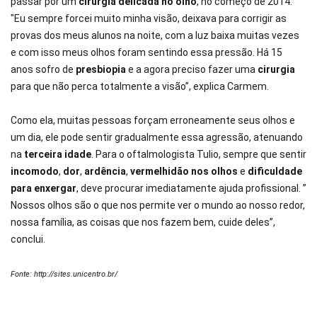
passar por um
cirurgia delicada no olho
, no começo de 2014.
"Eu sempre forcei muito minha visão, deixava para corrigir as
provas dos meus alunos na noite, com a luz baixa muitas vezes
e com isso meus olhos foram sentindo essa pressão. Há 15
anos sofro de
presbiopia
e a agora preciso fazer uma
cirurgia
para que não perca totalmente a visão”, explica Carmem.
Como ela, muitas pessoas forçam erroneamente seus olhos e
um dia, ele pode sentir gradualmente essa agressão, atenuando
na
terceira idade
. Para o oftalmologista Tulio, sempre que sentir
incomodo
,
dor
,
ardência
,
vermelhidão nos olhos
e
dificuldade
para enxergar
, deve procurar imediatamente ajuda profissional. ”
Nossos olhos são o que nos permite ver o mundo ao nosso redor,
nossa família, as coisas que nos fazem bem, cuide deles”,
conclui.
Fonte: http://sites.unicentro.br/