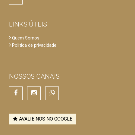
LINKS ÚTEIS
Quem Somos
Politica de privacidade
NOSSOS CANAIS
×
Residencial Geriátrico Ramá
Nossa atuação é a transparência acima de tudo e a
confiança.
Residencial Geriátrico Ramá
Olá, 👋
Estamos online!
Gostaria de tirar alguma dúvida conosco?
17:43
AVALIE NOS NO GOOGLE